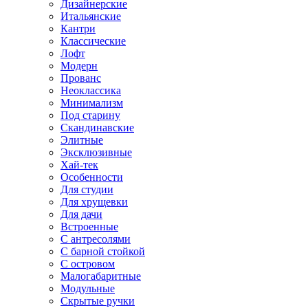
Дизайнерские
Итальянские
Кантри
Классические
Лофт
Модерн
Прованс
Неоклассика
Минимализм
Под старину
Скандинавские
Элитные
Эксклюзивные
Хай-тек
Особенности
Для студии
Для хрущевки
Для дачи
Встроенные
С антресолями
С барной стойкой
С островом
Малогабаритные
Модульные
Скрытые ручки