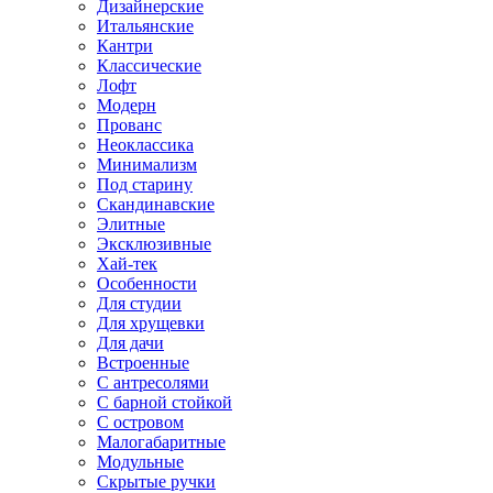
Дизайнерские
Итальянские
Кантри
Классические
Лофт
Модерн
Прованс
Неоклассика
Минимализм
Под старину
Скандинавские
Элитные
Эксклюзивные
Хай-тек
Особенности
Для студии
Для хрущевки
Для дачи
Встроенные
С антресолями
С барной стойкой
С островом
Малогабаритные
Модульные
Скрытые ручки