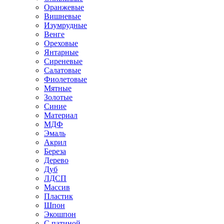
Оранжевые
Вишневые
Изумрудные
Венге
Ореховые
Янтарные
Сиреневые
Салатовые
Фиолетовые
Мятные
Золотые
Синие
Материал
МДФ
Эмаль
Акрил
Береза
Дерево
Дуб
ЛДСП
Массив
Пластик
Шпон
Экошпон
С патиной