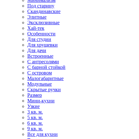
Минимализм
Под старину
Скандинавские
Элитные
Эксклюзивные
Хай-тек
Особенности
Для студии
Для хрущевки
Для дачи
Встроенные
С антресолями
С барной стойкой
С островом
Малогабаритные
Модульные
Скрытые ручки
Размер
Мини-кухни
Узкие
3 кв. м.
5 кв. м.
6 кв. м.
9 кв. м.
Все для кухни