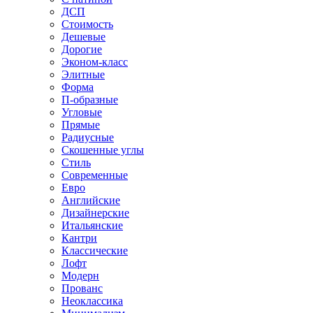
ДСП
Стоимость
Дешевые
Дорогие
Эконом-класс
Элитные
Форма
П-образные
Угловые
Прямые
Радиусные
Скошенные углы
Стиль
Современные
Евро
Английские
Дизайнерские
Итальянские
Кантри
Классические
Лофт
Модерн
Прованс
Неоклассика