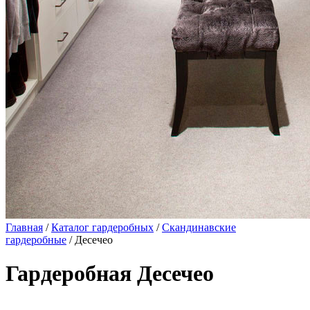
Главная
/
Каталог гардеробных
/
Скандинавские
гардеробные
/ Десечео
Гардеробная Десечео