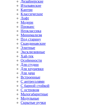
Дизайнерские
Итальянские
Кантри
Классические
Лофт
Модерн
Прованс
Неоклассика
Минимализм
Под старину
Скандинавские
Элитные
Эксклюзивные
Хай-тек
Особенности
Для студии
Для хрущевки
Для дачи
Встроенные
С антресолями
С барной стойкой
С островом
Малогабаритные
Модульные
Скрытые ручки