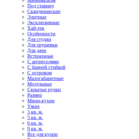
Минимализм
Под старину
Скандинавские
Элитные
Эксклюзивные
Хай-тек
Особенности
Для студии
Для хрущевки
Для дачи
Встроенные
С антресолями
С барной стойкой
С островом
Малогабаритные
Модульные
Скрытые ручки
Размер
Мини-кухни
Узкие
3 кв. м.
5 кв. м.
6 кв. м.
9 кв. м.
Все для кухни