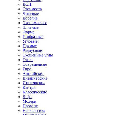
ДСП
Стоимость
Дешевые
Дорогие
Эконом-класс
Элитные
Форма
П-образные
Угловые
Прямые
Радиусные
Скошенные углы
Стиль
Современные
Евро
Английские
Дизайнерские
Итальянские
Кантри
Классические
Лофт
Модерн
Прованс
Неоклассика