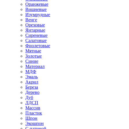
Оранжевые
Вишневые
Изумрудные
Венге
Ореховые
Янтарные
Сиреневые
Салатовые
Фиолетовые
Мятные
Золотые
Синие
Материал
МДФ
Эмаль
Акрил
Береза
Дерево
Дуб
ЛДСП
Массив
Пластик
Шпон
Экошпон
С патиной