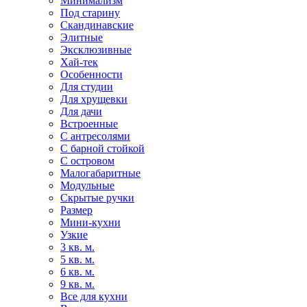
Минимализм
Под старину
Скандинавские
Элитные
Эксклюзивные
Хай-тек
Особенности
Для студии
Для хрущевки
Для дачи
Встроенные
С антресолями
С барной стойкой
С островом
Малогабаритные
Модульные
Скрытые ручки
Размер
Мини-кухни
Узкие
3 кв. м.
5 кв. м.
6 кв. м.
9 кв. м.
Все для кухни