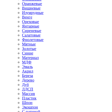
Оранжевые
Вишневые
Изумрудные
Венге
Ореховые
Янтарные
Сиреневые
Салатовые
Фиолетовые
Мятные
Золотые
Синие
Материал
МДФ
Эмаль
Акрил
Береза
Дерево
Дуб
ЛДСП
Массив
Пластик
Шпон
Экошпон
С патиной