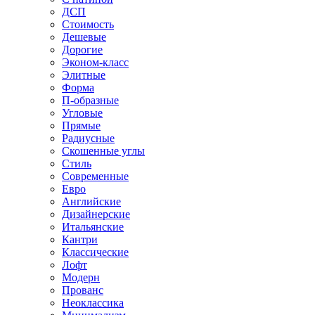
ДСП
Стоимость
Дешевые
Дорогие
Эконом-класс
Элитные
Форма
П-образные
Угловые
Прямые
Радиусные
Скошенные углы
Стиль
Современные
Евро
Английские
Дизайнерские
Итальянские
Кантри
Классические
Лофт
Модерн
Прованс
Неоклассика