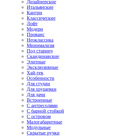
Дизайнерские
Итальянские
Кантри
Классические
Лофт
Модерн
Прованс
Неоклассика
Минимализм
Под старину
Скандинавские
Элитные
Эксклюзивные
Хай-тек
Особенности
Для студии
Для хрущевки
Для дачи
Встроенные
С антресолями
С барной стойкой
С островом
Малогабаритные
Модульные
Скрытые ручки