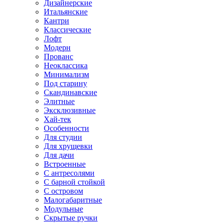
Дизайнерские
Итальянские
Кантри
Классические
Лофт
Модерн
Прованс
Неоклассика
Минимализм
Под старину
Скандинавские
Элитные
Эксклюзивные
Хай-тек
Особенности
Для студии
Для хрущевки
Для дачи
Встроенные
С антресолями
С барной стойкой
С островом
Малогабаритные
Модульные
Скрытые ручки