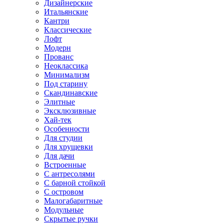
Дизайнерские
Итальянские
Кантри
Классические
Лофт
Модерн
Прованс
Неоклассика
Минимализм
Под старину
Скандинавские
Элитные
Эксклюзивные
Хай-тек
Особенности
Для студии
Для хрущевки
Для дачи
Встроенные
С антресолями
С барной стойкой
С островом
Малогабаритные
Модульные
Скрытые ручки