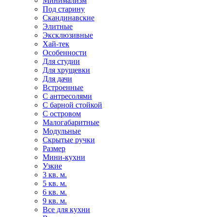
Минимализм
Под старину
Скандинавские
Элитные
Эксклюзивные
Хай-тек
Особенности
Для студии
Для хрущевки
Для дачи
Встроенные
С антресолями
С барной стойкой
С островом
Малогабаритные
Модульные
Скрытые ручки
Размер
Мини-кухни
Узкие
3 кв. м.
5 кв. м.
6 кв. м.
9 кв. м.
Все для кухни