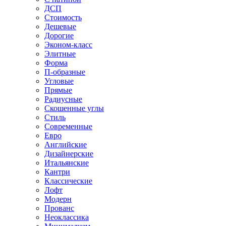
ДСП
Стоимость
Дешевые
Дорогие
Эконом-класс
Элитные
Форма
П-образные
Угловые
Прямые
Радиусные
Скошенные углы
Стиль
Современные
Евро
Английские
Дизайнерские
Итальянские
Кантри
Классические
Лофт
Модерн
Прованс
Неоклассика