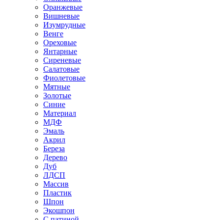
Оранжевые
Вишневые
Изумрудные
Венге
Ореховые
Янтарные
Сиреневые
Салатовые
Фиолетовые
Мятные
Золотые
Синие
Материал
МДФ
Эмаль
Акрил
Береза
Дерево
Дуб
ЛДСП
Массив
Пластик
Шпон
Экошпон
С патиной