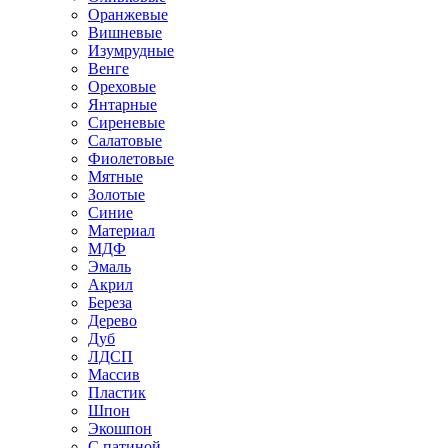
Оранжевые
Вишневые
Изумрудные
Венге
Ореховые
Янтарные
Сиреневые
Салатовые
Фиолетовые
Мятные
Золотые
Синие
Материал
МДФ
Эмаль
Акрил
Береза
Дерево
Дуб
ЛДСП
Массив
Пластик
Шпон
Экошпон
С патиной