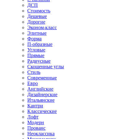
ДСП
Стоимость
Дешевые
Дорогие
Эконом-класс
Элитные
Форма
П-образные
Угловые
Прямые
Радиусные
Скошенные углы
Стиль
Современные
Евро
Английские
Дизайнерские
Итальянские
Кантри
Классические
Лофт
Модерн
Прованс
Неоклассика