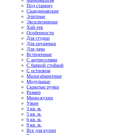
Минимализм
Под старину
Скандинавские
Элитные
Эксклюзивные
Хай-тек
Особенности
Для студии
Для хрущевки
Для дачи
Встроенные
С антресолями
С барной стойкой
С островом
Малогабаритные
Модульные
Скрытые ручки
Размер
Мини-кухни
Узкие
3 кв. м.
5 кв. м.
6 кв. м.
9 кв. м.
Все для кухни