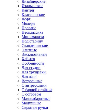
Дизайнерские
Итальянские
Кантри
Классические
Лофт
Модерн
Прованс
Неоклассика
Минимализм
Под старину
Скандинавские
Элитные
Эксклюзивные
Хай-тек
Особенности
Для студии
Для хрущевки
Для дачи
Встроенные
С антресолями
С барной стойкой
С островом
Малогабаритные
Модульные
Скрытые ручки