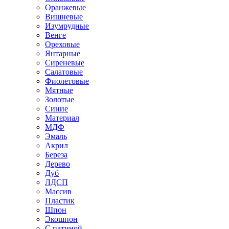
Оранжевые
Вишневые
Изумрудные
Венге
Ореховые
Янтарные
Сиреневые
Салатовые
Фиолетовые
Мятные
Золотые
Синие
Материал
МДФ
Эмаль
Акрил
Береза
Дерево
Дуб
ЛДСП
Массив
Пластик
Шпон
Экошпон
С патиной