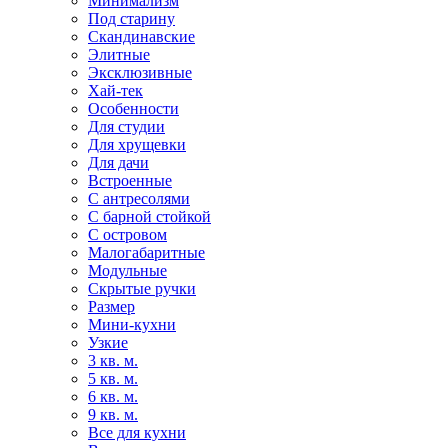
Минимализм
Под старину
Скандинавские
Элитные
Эксклюзивные
Хай-тек
Особенности
Для студии
Для хрущевки
Для дачи
Встроенные
С антресолями
С барной стойкой
С островом
Малогабаритные
Модульные
Скрытые ручки
Размер
Мини-кухни
Узкие
3 кв. м.
5 кв. м.
6 кв. м.
9 кв. м.
Все для кухни