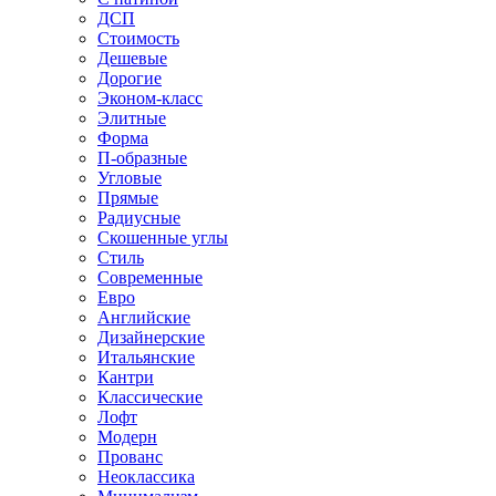
ДСП
Стоимость
Дешевые
Дорогие
Эконом-класс
Элитные
Форма
П-образные
Угловые
Прямые
Радиусные
Скошенные углы
Стиль
Современные
Евро
Английские
Дизайнерские
Итальянские
Кантри
Классические
Лофт
Модерн
Прованс
Неоклассика