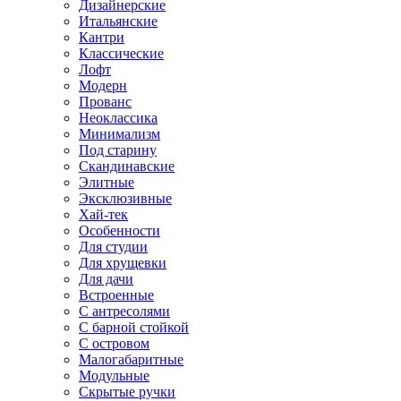
Дизайнерские
Итальянские
Кантри
Классические
Лофт
Модерн
Прованс
Неоклассика
Минимализм
Под старину
Скандинавские
Элитные
Эксклюзивные
Хай-тек
Особенности
Для студии
Для хрущевки
Для дачи
Встроенные
С антресолями
С барной стойкой
С островом
Малогабаритные
Модульные
Скрытые ручки