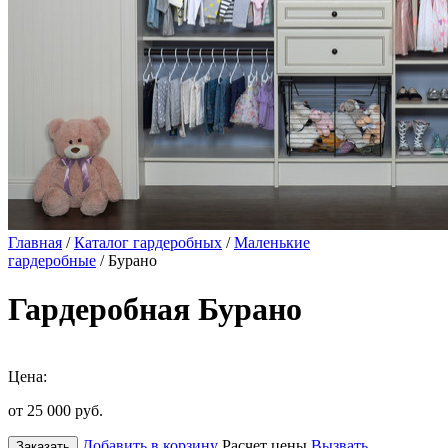
Главная
/
Каталог гардеробных
/
Маленькие
гардеробные
/ Бурано
Гардеробная Бурано
Цена:
от 25 000
руб.
Добавить в корзину
Расчет цены
Вызвать
Заказать