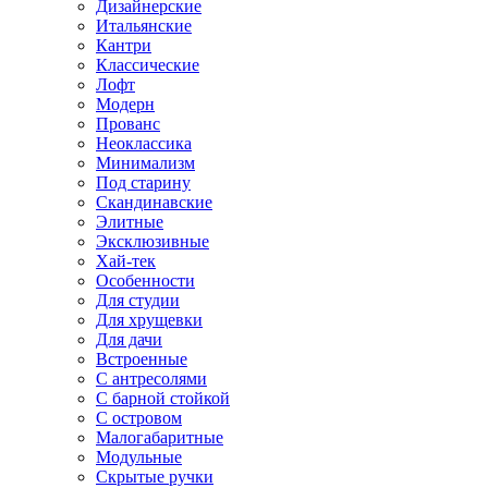
Дизайнерские
Итальянские
Кантри
Классические
Лофт
Модерн
Прованс
Неоклассика
Минимализм
Под старину
Скандинавские
Элитные
Эксклюзивные
Хай-тек
Особенности
Для студии
Для хрущевки
Для дачи
Встроенные
С антресолями
С барной стойкой
С островом
Малогабаритные
Модульные
Скрытые ручки