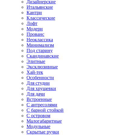
Дизайнерские
Итальянские
Кантри
Классические
Лофт
Модерн
Прованс
Неоклассика
Минимализм
Под старину
Скандинавские
Элитные
Эксклюзивные
Хай-тек
Особенности
Для студии
Для хрущевки
Для дачи
Встроенные
С антресолями
С барной стойкой
С островом
Малогабаритные
Модульные
Скрытые ручки