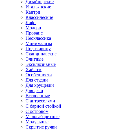
Дизайнерские
Итальянские
Кантри
Классические
Лофт
Модерн
Прованс
Неоклассика
Минимализм
Под старину
Скандинавские
Элитные
Эксклюзивные
Хай-тек
Особенности
Для студии
Для хрущевки
Для дачи
Встроенные
С антресолями
С барной стойкой
С островом
Малогабаритные
Модульные
Скрытые ручки