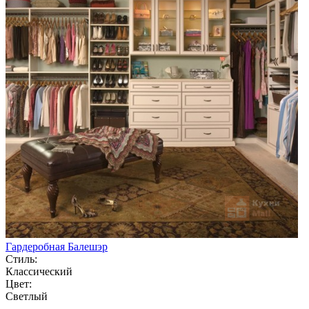
Гардеробная Балешэр
Стиль:
Классический
Цвет:
Светлый