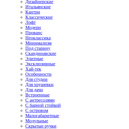
Дизайнерские
Итальянские
Кантри
Классические
Лофт
Модерн
Прованс
Неоклассика
Минимализм
Под старину
Скандинавские
Элитные
Эксклюзивные
Хай-тек
Особенности
Для студии
Для хрущевки
Для дачи
Встроенные
С антресолями
С барной стойкой
С островом
Малогабаритные
Модульные
Скрытые ручки