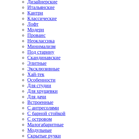
Дизайнерские
Итальянские
Кантри
Классические
Лофт
Модерн
Прованс
Неоклассика
Минимализм
Под старину
Скандинавские
Элитные
Эксклюзивные
Хай-тек
Особенности
Для студии
Для хрущевки
Для дачи
Встроенные
С антресолями
С барной стойкой
С островом
Малогабаритные
Модульные
Скрытые ручки