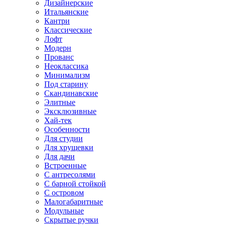
Дизайнерские
Итальянские
Кантри
Классические
Лофт
Модерн
Прованс
Неоклассика
Минимализм
Под старину
Скандинавские
Элитные
Эксклюзивные
Хай-тек
Особенности
Для студии
Для хрущевки
Для дачи
Встроенные
С антресолями
С барной стойкой
С островом
Малогабаритные
Модульные
Скрытые ручки