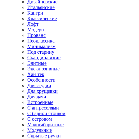
Дизайнерские
Итальянские
Кантри
Классические
Лофт
Модерн
Прованс
Неоклассика
Минимализм
Под старину
Скандинавские
Элитные
Эксклюзивные
Хай-тек
Особенности
Для студии
Для хрущевки
Для дачи
Встроенные
С антресолями
С барной стойкой
С островом
Малогабаритные
Модульные
Скрытые ручки