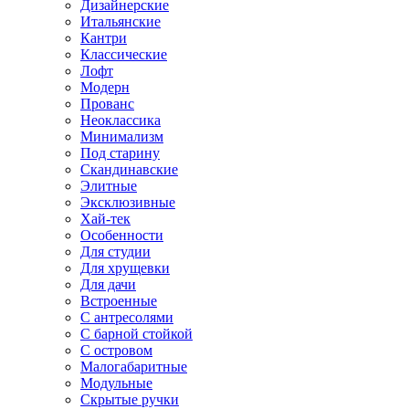
Дизайнерские
Итальянские
Кантри
Классические
Лофт
Модерн
Прованс
Неоклассика
Минимализм
Под старину
Скандинавские
Элитные
Эксклюзивные
Хай-тек
Особенности
Для студии
Для хрущевки
Для дачи
Встроенные
С антресолями
С барной стойкой
С островом
Малогабаритные
Модульные
Скрытые ручки