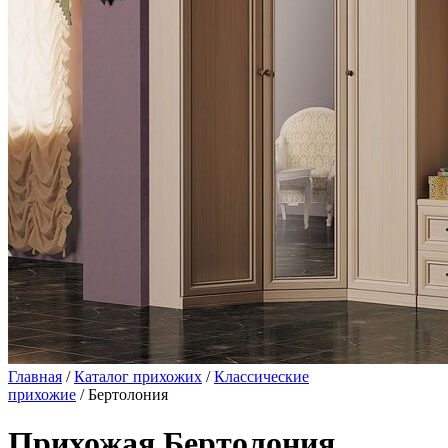
Главная
/
Каталог прихожих
/
Классические
прихожие
/ Бертолония
Прихожая Бертолония