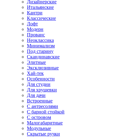
Дизайнерские
Итальянские
Кантри
Классические
Лофт
Модерн
Прованс
Неоклассика
Минимализм
Под старину
Скандинавские
Элитные
Эксклюзивные
Хай-тек
Особенности
Для студии
Для хрущевки
Для дачи
Встроенные
С антресолями
С барной стойкой
С островом
Малогабаритные
Модульные
Скрытые ручки