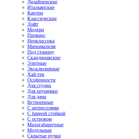
Дизайнерские
Итальянские
Кантри
Классические
Лофт
Модерн
Прованс
Неоклассика
Минимализм
Под старину
Скандинавские
Элитные
Эксклюзивные
Хай-тек
Особенности
Для студии
Для хрущевки
Для дачи
Встроенные
С антресолями
С барной стойкой
С островом
Малогабаритные
Модульные
Скрытые ручки