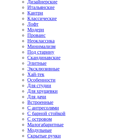
Дизайнерские
Итальянские
Кантри
Классические
Лофт
Модерн
Прованс
Неоклассика
Минимализм
Под старину
Скандинавские
Элитные
Эксклюзивные
Хай-тек
Особенности
Для студии
Для хрущевки
Для дачи
Встроенные
С антресолями
С барной стойкой
С островом
Малогабаритные
Модульные
Скрытые ручки