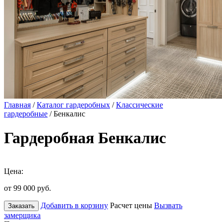
Главная
/
Каталог гардеробных
/
Классические
гардеробные
/ Бенкалис
Гардеробная Бенкалис
Цена:
от 99 000
руб.
Добавить в корзину
Расчет цены
Вызвать
Заказать
замерщика