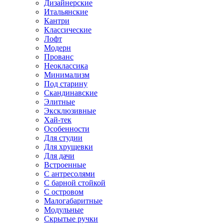
Дизайнерские
Итальянские
Кантри
Классические
Лофт
Модерн
Прованс
Неоклассика
Минимализм
Под старину
Скандинавские
Элитные
Эксклюзивные
Хай-тек
Особенности
Для студии
Для хрущевки
Для дачи
Встроенные
С антресолями
С барной стойкой
С островом
Малогабаритные
Модульные
Скрытые ручки