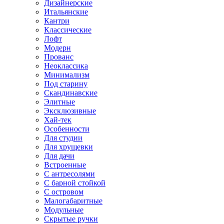
Дизайнерские
Итальянские
Кантри
Классические
Лофт
Модерн
Прованс
Неоклассика
Минимализм
Под старину
Скандинавские
Элитные
Эксклюзивные
Хай-тек
Особенности
Для студии
Для хрущевки
Для дачи
Встроенные
С антресолями
С барной стойкой
С островом
Малогабаритные
Модульные
Скрытые ручки