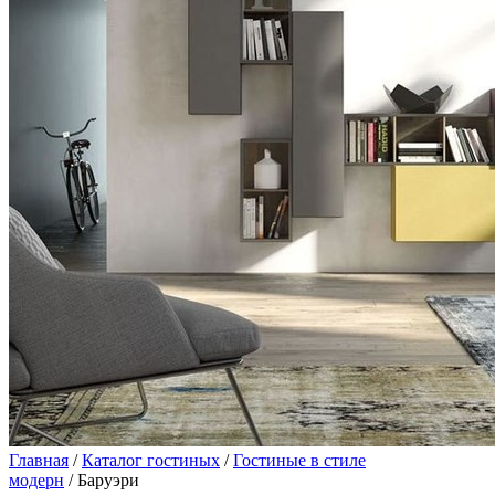
Главная
/
Каталог гостиных
/
Гостиные в стиле
модерн
/ Баруэри