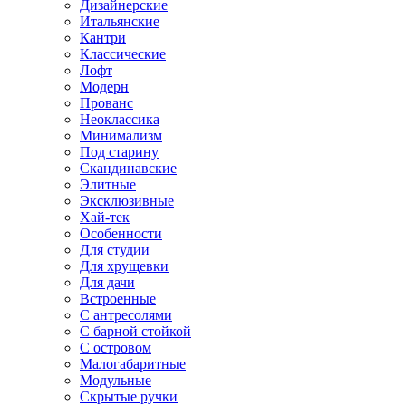
Дизайнерские
Итальянские
Кантри
Классические
Лофт
Модерн
Прованс
Неоклассика
Минимализм
Под старину
Скандинавские
Элитные
Эксклюзивные
Хай-тек
Особенности
Для студии
Для хрущевки
Для дачи
Встроенные
С антресолями
С барной стойкой
С островом
Малогабаритные
Модульные
Скрытые ручки