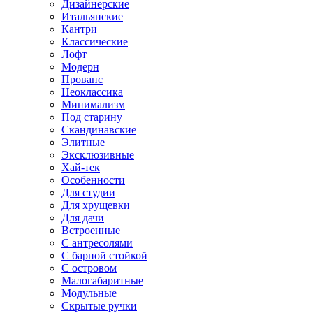
Дизайнерские
Итальянские
Кантри
Классические
Лофт
Модерн
Прованс
Неоклассика
Минимализм
Под старину
Скандинавские
Элитные
Эксклюзивные
Хай-тек
Особенности
Для студии
Для хрущевки
Для дачи
Встроенные
С антресолями
С барной стойкой
С островом
Малогабаритные
Модульные
Скрытые ручки