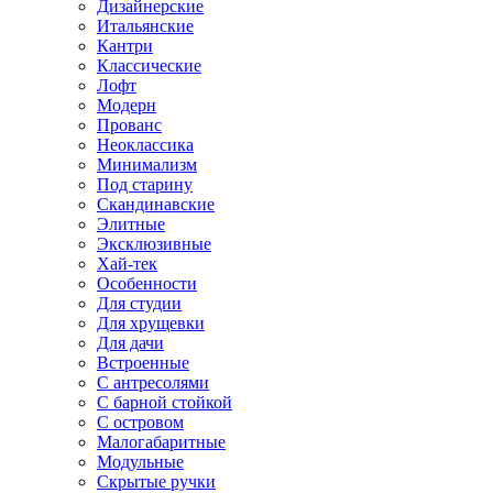
Дизайнерские
Итальянские
Кантри
Классические
Лофт
Модерн
Прованс
Неоклассика
Минимализм
Под старину
Скандинавские
Элитные
Эксклюзивные
Хай-тек
Особенности
Для студии
Для хрущевки
Для дачи
Встроенные
С антресолями
С барной стойкой
С островом
Малогабаритные
Модульные
Скрытые ручки