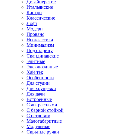
Дизайнерские
Итальянские
Кантри
Классические
Лофт
Модерн
Прованс
Неоклассика
Минимализм
Под старину
Скандинавские
Элитные
Эксклюзивные
Хай-тек
Особенности
Для студии
Для хрущевки
Для дачи
Встроенные
С антресолями
С барной стойкой
С островом
Малогабаритные
Модульные
Скрытые ручки