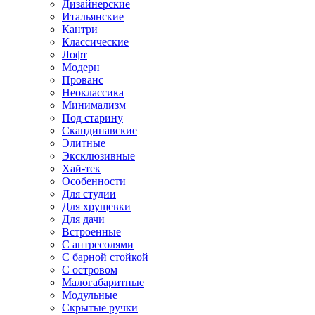
Дизайнерские
Итальянские
Кантри
Классические
Лофт
Модерн
Прованс
Неоклассика
Минимализм
Под старину
Скандинавские
Элитные
Эксклюзивные
Хай-тек
Особенности
Для студии
Для хрущевки
Для дачи
Встроенные
С антресолями
С барной стойкой
С островом
Малогабаритные
Модульные
Скрытые ручки