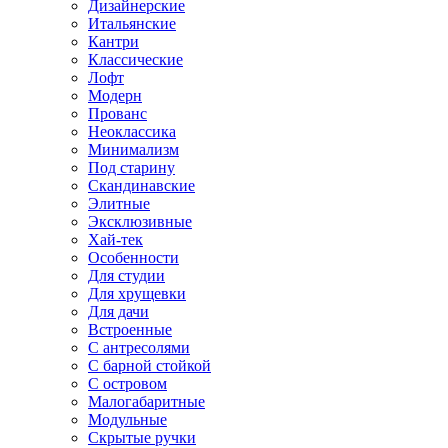
Дизайнерские
Итальянские
Кантри
Классические
Лофт
Модерн
Прованс
Неоклассика
Минимализм
Под старину
Скандинавские
Элитные
Эксклюзивные
Хай-тек
Особенности
Для студии
Для хрущевки
Для дачи
Встроенные
С антресолями
С барной стойкой
С островом
Малогабаритные
Модульные
Скрытые ручки