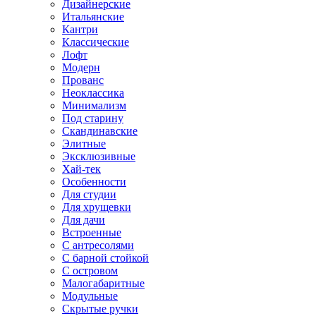
Дизайнерские
Итальянские
Кантри
Классические
Лофт
Модерн
Прованс
Неоклассика
Минимализм
Под старину
Скандинавские
Элитные
Эксклюзивные
Хай-тек
Особенности
Для студии
Для хрущевки
Для дачи
Встроенные
С антресолями
С барной стойкой
С островом
Малогабаритные
Модульные
Скрытые ручки