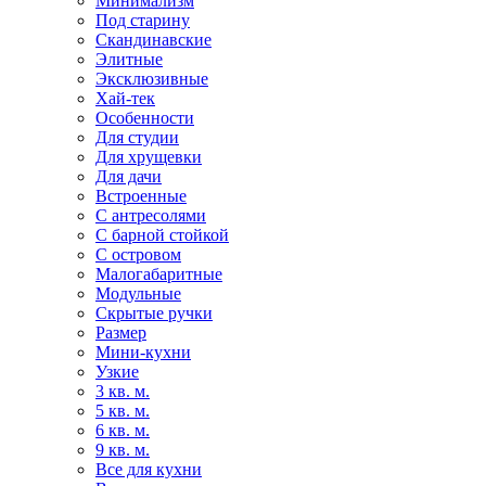
Минимализм
Под старину
Скандинавские
Элитные
Эксклюзивные
Хай-тек
Особенности
Для студии
Для хрущевки
Для дачи
Встроенные
С антресолями
С барной стойкой
С островом
Малогабаритные
Модульные
Скрытые ручки
Размер
Мини-кухни
Узкие
3 кв. м.
5 кв. м.
6 кв. м.
9 кв. м.
Все для кухни