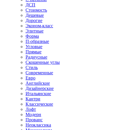
ДСП
Стоимость
Дешевые
Дорогие
Эконом-класс
Элитные
Форма
П-образные
Угловые
Прямые
Радиусные
Скошенные углы
Стиль
Современные
Евро
Английские
Дизайнерские
Итальянские
Кантри
Классические
Лофт
Модерн
Прованс
Неоклассика