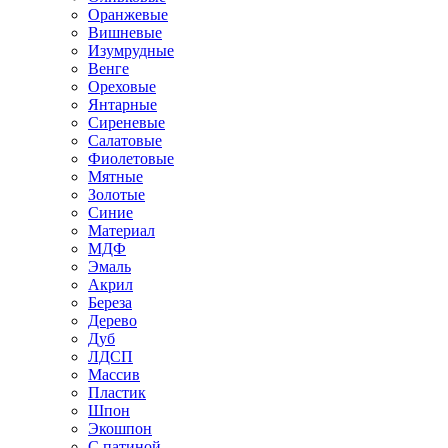
Оранжевые
Вишневые
Изумрудные
Венге
Ореховые
Янтарные
Сиреневые
Салатовые
Фиолетовые
Мятные
Золотые
Синие
Материал
МДФ
Эмаль
Акрил
Береза
Дерево
Дуб
ЛДСП
Массив
Пластик
Шпон
Экошпон
С патиной