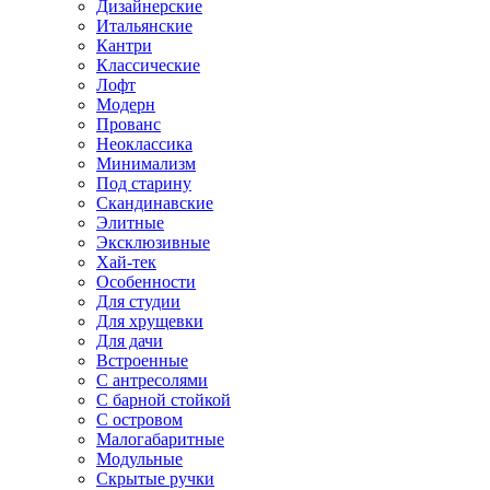
Дизайнерские
Итальянские
Кантри
Классические
Лофт
Модерн
Прованс
Неоклассика
Минимализм
Под старину
Скандинавские
Элитные
Эксклюзивные
Хай-тек
Особенности
Для студии
Для хрущевки
Для дачи
Встроенные
С антресолями
С барной стойкой
С островом
Малогабаритные
Модульные
Скрытые ручки