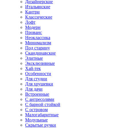
Дизайнерские
Итальянские
Кантри
Классические
Лофт
Модерн
Прованс
Неоклассика
Минимализм
Под старину
Скандинавские
Элитные
Эксклюзивные
Хай-тек
Особенности
Для студии
Для хрущевки
Для дачи
Встроенные
С антресолями
С барной стойкой
С островом
Малогабаритные
Модульные
Скрытые ручки