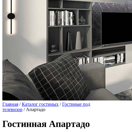
Главная
/
Каталог гостиных
/
Гостиные под
телевизор
/ Апартадо
Гостинная Апартадо