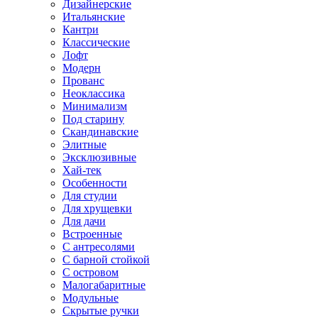
Дизайнерские
Итальянские
Кантри
Классические
Лофт
Модерн
Прованс
Неоклассика
Минимализм
Под старину
Скандинавские
Элитные
Эксклюзивные
Хай-тек
Особенности
Для студии
Для хрущевки
Для дачи
Встроенные
С антресолями
С барной стойкой
С островом
Малогабаритные
Модульные
Скрытые ручки