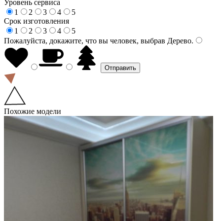
Уровень сервиса
1
2
3
4
5
Срок изготовления
1
2
3
4
5
Пожалуйста, докажите, что вы человек, выбрав
Дерево
.
Похожие модели