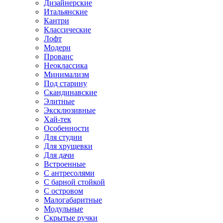
Дизайнерские
Итальянские
Кантри
Классические
Лофт
Модерн
Прованс
Неоклассика
Минимализм
Под старину
Скандинавские
Элитные
Эксклюзивные
Хай-тек
Особенности
Для студии
Для хрущевки
Для дачи
Встроенные
С антресолями
С барной стойкой
С островом
Малогабаритные
Модульные
Скрытые ручки