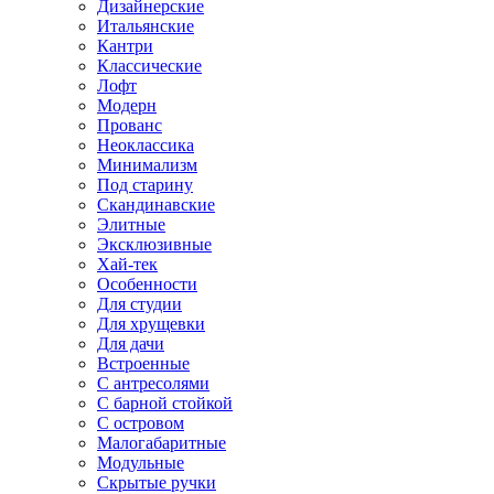
Дизайнерские
Итальянские
Кантри
Классические
Лофт
Модерн
Прованс
Неоклассика
Минимализм
Под старину
Скандинавские
Элитные
Эксклюзивные
Хай-тек
Особенности
Для студии
Для хрущевки
Для дачи
Встроенные
С антресолями
С барной стойкой
С островом
Малогабаритные
Модульные
Скрытые ручки