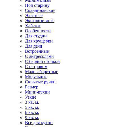
Минимализм
Под старину
Скандинавские
Элитные
Эксклюзивные
Хай-тек
Особенности
Для студии
Для хрущевки
Для дачи
Встроенные
С антресолями
С барной стойкой
С островом
Малогабаритные
Модульные
Скрытые ручки
Размер
Мини-кухни
Узкие
3 кв. м.
5 кв. м.
6 кв. м.
9 кв. м.
Все для кухни