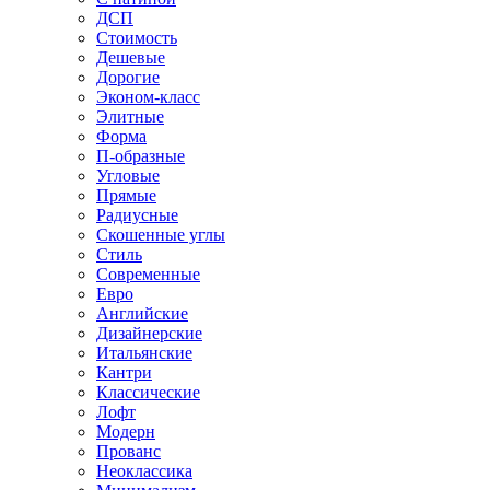
ДСП
Стоимость
Дешевые
Дорогие
Эконом-класс
Элитные
Форма
П-образные
Угловые
Прямые
Радиусные
Скошенные углы
Стиль
Современные
Евро
Английские
Дизайнерские
Итальянские
Кантри
Классические
Лофт
Модерн
Прованс
Неоклассика