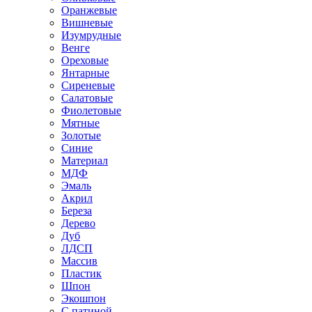
Оранжевые
Вишневые
Изумрудные
Венге
Ореховые
Янтарные
Сиреневые
Салатовые
Фиолетовые
Мятные
Золотые
Синие
Материал
МДФ
Эмаль
Акрил
Береза
Дерево
Дуб
ЛДСП
Массив
Пластик
Шпон
Экошпон
С патиной